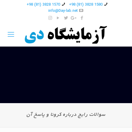
1570 3828 (81) 98+
1580 3828 (81) 98+
info@Day-lab.net
سوالات رایج درباره کرونا و پاسخ آن