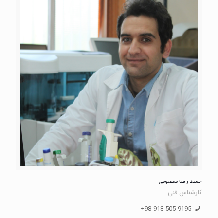
حمید رضا معصومی
کارشناس فنی
9195 505 918 98+