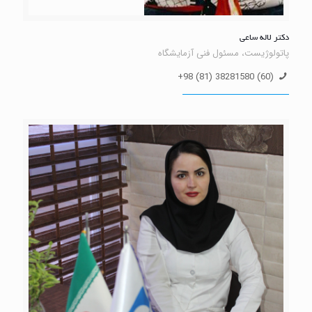
دکتر لاله ساعی
پاتولوژیست، مسئول فنی آزمایشگاه
(60) 38281580 (81) 98+