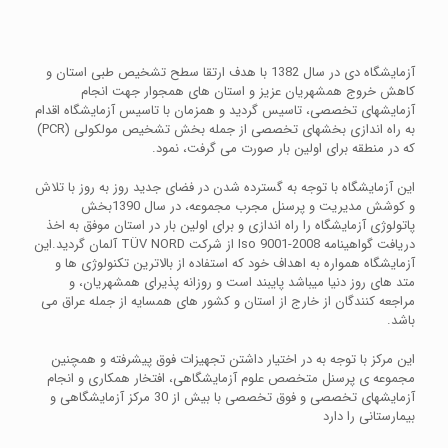
آزمایشگاه دی در سال 1382 با هدف ارتقا سطح تشخیص طبی استان و
کاهش خروج همشهریان عزیز و استان های همجوار جهت انجام
آزمایشهای تخصصی، تاسیس گردید و همزمان با تاسیس آزمایشگاه اقدام
به راه اندازی بخشهای تخصصی از جمله بخش تشخیص مولکولی (PCR)
که در منطقه برای اولین بار صورت می گرفت، نمود.
این آزمایشگاه با توجه به گسترده شدن در فضای جدید روز به روز با تلاش
و کوشش مدیریت و پرسنل مجرب مجموعه، در سال 1390بخش
پاتولوژی آزمایشگاه را راه اندازی و برای اولین بار در استان موفق به اخذ
دریافت گواهینامه Iso 9001-2008 از شرکت TÜV NORD آلمان گردید.این
آزمایشگاه همواره به اهداف خود که استفاده از بالاترین تکنولوژی ها و
متد های روز دنیا میباشد پایبند است و روزانه پذیرای همشهریان، و
مراجعه کنندگان از خارج از استان و کشور های همسایه از جمله عراق می
باشد.
این مرکز با توجه به در اختیار داشتن تجهیزات فوق پیشرفته و همچنین
مجموعه ی پرسنل متخصص علوم آزمایشگاهی، افتخار همکاری و انجام
آزمایشهای تخصصی و فوق تخصصی با بیش از 30 مرکز آزمایشگاهی و
بیمارستانی را دارد