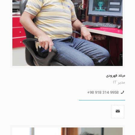
میلاد قهرودی
مدیر IT
9958 314 918 98+