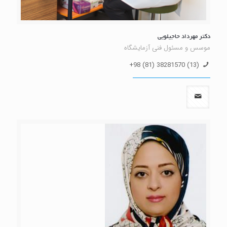
دکتر مهرداد حاجیلویی
موسس و مسئول فنی آزمایشگاه
(13) 38281570 (81) 98+