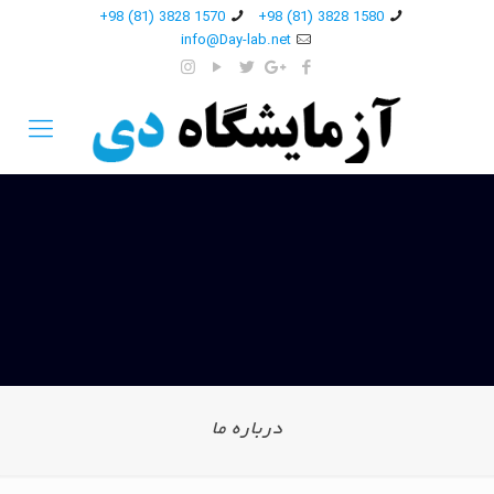
1570 3828 (81) 98+
1580 3828 (81) 98+
info@Day-lab.net
درباره ما